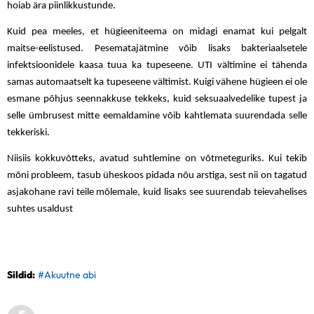
hoiab ära piinlikkustunde.
Kuid pea meeles, et hügieeniteema on midagi enamat kui pelgalt
maitse-eelistused. Pesematajätmine võib lisaks bakteriaalsetele
infektsioonidele kaasa tuua ka tupeseene. UTI vältimine ei tähenda
samas automaatselt ka tupeseene vältimist. Kuigi vähene hügieen ei ole
esmane põhjus seennakkuse tekkeks, kuid seksuaalvedelike tupest ja
selle ümbrusest mitte eemaldamine võib kahtlemata suurendada selle
tekkeriski.
Niisiis kokkuvõtteks, avatud suhtlemine on võtmeteguriks. Kui tekib
mõni probleem, tasub üheskoos pidada nõu arstiga, sest nii on tagatud
asjakohane ravi teile mõlemale, kuid lisaks see suurendab teievahelises
suhtes usaldust
Sildid:
#Akuutne abi