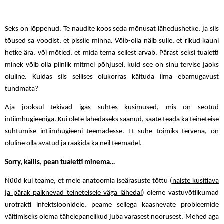
Seks on lõppenud. Te naudite koos seda mõnusat lähedushetke, ja siis
tõused sa voodist, et pissile minna. Võib-olla näib sulle, et rikud kauni
hetke ära, või mõtled, et mida tema sellest arvab. Pärast seksi tualetti
minek võib olla piinlik mitmel põhjusel, kuid see on sinu tervise jaoks
oluline. Kuidas siis sellises olukorras käituda ilma ebamugavust
tundmata?
Aja jooksul tekivad igas suhtes küsimused, mis on seotud
intiimhügieeniga. Kui olete lähedaseks saanud, saate teada ka teineteise
suhtumise intiimhügieeni teemadesse. Et suhe toimiks tervena, on
oluline olla avatud ja rääkida ka neil teemadel.
Sorry, kallis, pean tualetti minema…
Nüüd kui teame, et meie anatoomia iseärasuste tõttu (
naiste kusitiava
ja pärak paiknevad teineteisele väga lähedal
) oleme vastuvõtlikumad
urotrakti infektsioonidele, peame sellega kaasnevate probleemide
vältimiseks olema tähelepanelikud juba varasest noorusest. Mehed aga