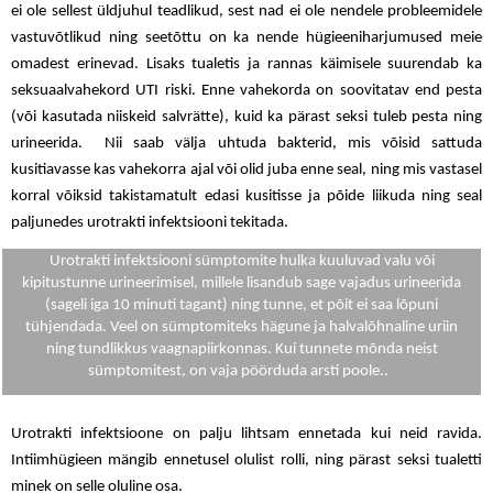
ei ole sellest üldjuhul teadlikud, sest nad ei ole nendele probleemidele
vastuvõtlikud ning seetõttu on ka nende hügieeniharjumused meie
omadest erinevad. Lisaks tualetis ja rannas käimisele suurendab ka
seksuaalvahekord UTI riski. Enne vahekorda on soovitatav end pesta
(või kasutada niiskeid salvrätte), kuid ka pärast seksi tuleb pesta ning
urineerida. Nii saab välja uhtuda bakterid, mis võisid sattuda
kusitiavasse kas vahekorra ajal või olid juba enne seal, ning mis vastasel
korral võiksid takistamatult edasi kusitisse ja põide liikuda ning seal
paljunedes urotrakti infektsiooni tekitada.
Urotrakti infektsiooni sümptomite hulka kuuluvad valu või
kipitustunne urineerimisel, millele lisandub sage vajadus urineerida
(sageli iga 10 minuti tagant) ning tunne, et põit ei saa lõpuni
tühjendada. Veel on sümptomiteks hägune ja halvalõhnaline uriin
ning tundlikkus vaagnapiirkonnas. Kui tunnete mõnda neist
sümptomitest, on vaja pöörduda arsti poole.
.
Urotrakti infektsioone on palju lihtsam ennetada kui neid ravida.
Intiimhügieen mängib ennetusel olulist rolli, ning pärast seksi tualetti
minek on selle oluline osa.