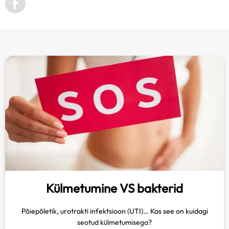
Külmetumine VS bakterid
Põiepõletik, urotrakti infektsioon (UTI)… Kas see on kuidagi
seotud külmetumisega?