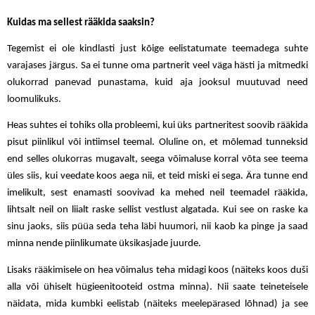
Kuidas ma sellest rääkida saaksin?
Tegemist ei ole kindlasti just kõige eelistatumate teemadega suhte
varajases järgus. Sa ei tunne oma partnerit veel väga hästi ja mitmedki
olukorrad panevad punastama, kuid aja jooksul muutuvad need
loomulikuks.
Heas suhtes ei tohiks olla probleemi, kui üks partneritest soovib rääkida
pisut piinlikul või intiimsel teemal. Oluline on, et mõlemad tunneksid
end selles olukorras mugavalt, seega võimaluse korral võta see teema
üles siis, kui veedate koos aega nii, et teid miski ei sega. Ära tunne end
imelikult, sest enamasti soovivad ka mehed neil teemadel rääkida,
lihtsalt neil on liialt raske sellist vestlust algatada. Kui see on raske ka
sinu jaoks, siis püüa seda teha läbi huumori, nii kaob ka pinge ja saad
minna nende piinlikumate üksikasjade juurde.
Lisaks rääkimisele on hea võimalus teha midagi koos (näiteks koos duši
alla või ühiselt hügieenitooteid ostma minna). Nii saate teineteisele
näidata, mida kumbki eelistab (näiteks meelepärased lõhnad) ja see