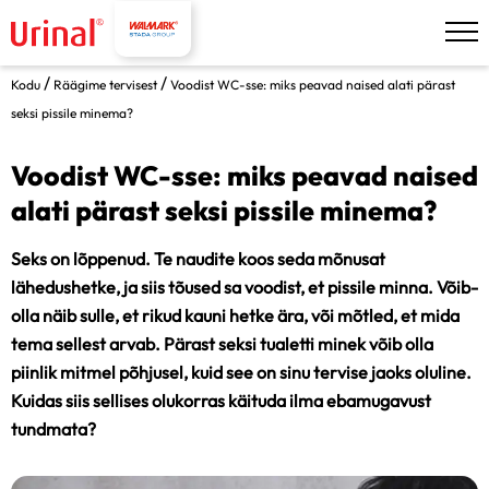
/
/
Kodu
Räägime tervisest
Voodist WC-sse: miks peavad naised alati pärast
seksi pissile minema?
Voodist WC-sse: miks peavad naised
alati pärast seksi pissile minema?
Seks on lõppenud. Te naudite koos seda mõnusat
lähedushetke, ja siis tõused sa voodist, et pissile minna. Võib-
olla näib sulle, et rikud kauni hetke ära, või mõtled, et mida
tema sellest arvab. Pärast seksi tualetti minek võib olla
piinlik mitmel põhjusel, kuid see on sinu tervise jaoks oluline.
Kuidas siis sellises olukorras käituda ilma ebamugavust
tundmata?