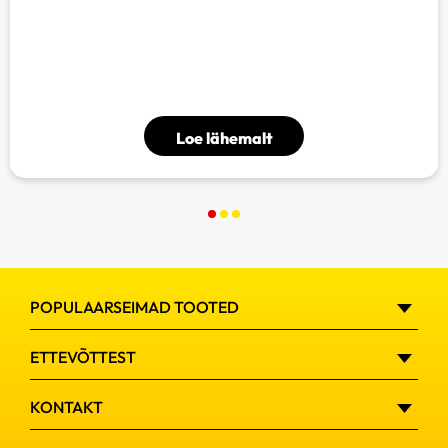
Loe lähemalt
POPULAARSEIMAD TOOTED
Urinal Akut
ETTEVÕTTEST
Urinal
Küsimused ja vastused
KONTAKT
Urinal siirup
Kasulikku lugemist naistele