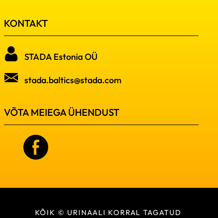
KONTAKT
STADA Estonia OÜ
stada.baltics@stada.com
VÕTA MEIEGA ÜHENDUST
KÕIK © URINAALI KORRAL TAGATUD