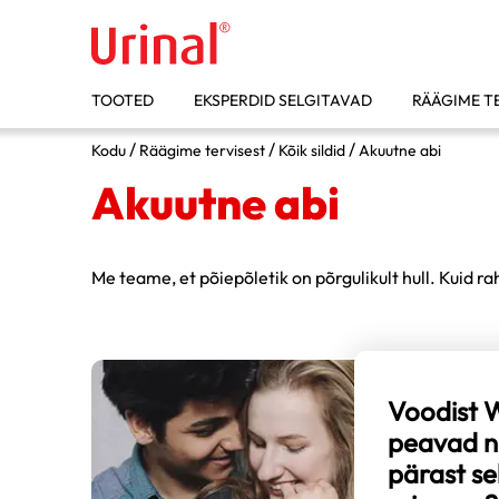
TOOTED
EKSPERDID SELGITAVAD
RÄÄGIME T
/
/
/
Kodu
Räägime tervisest
Kõik sildid
Akuutne abi
Akuutne abi
Urinal Akut
Urinal
Urinal Akut D-Mannose
Urinal siirup
Me teame, et põiepõletik on põrgulikult hull. Kuid rah
Voodist 
peavad na
pärast sek