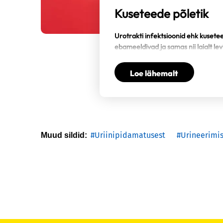
Kuseteede põletik
Urotrakti infektsioonid ehk kusete
ebameeldivad ja samas nii laialt le
paratamatu asjaga, millega naised
tegelema. Jagame ekspertide nõua
Loe lähemalt
mida kindlasti vältida, et hoida ne
kontrolli all.
#Uriinipidamatusest
#Urineerimis
Muud sildid: